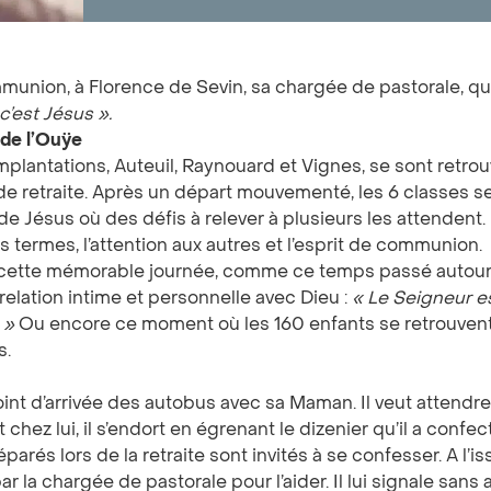
nion, à Florence de Sevin, sa chargée de pastorale, qui l
c’est Jésus
».
 de l’Ouÿe
implantations, Auteuil, Raynouard et Vignes, se sont retrou
e retraite. Après un départ mouvementé, les 6 classes se
e Jésus où des défis à relever à plusieurs les attendent.
s termes, l’attention aux autres et l’esprit de communion.
cette mémorable journée, comme ce temps passé autour d
 relation intime et personnelle avec Dieu :
«
Le Seigneur e
»
Ou encore ce moment où les 160 enfants se retrouven
s.
oint d’arrivée des autobus avec sa Maman. Il veut attendre 
 chez lui, il s’endort en égrenant le dizenier qu’il a confec
parés lors de la retraite sont invités à se confesser. A l
ar la chargée de pastorale pour l’aider. Il lui signale sans 