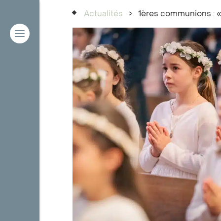
Actualités
>
1ères communions : «