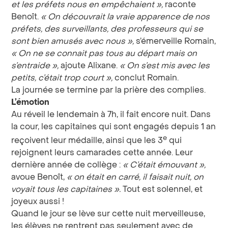
et les préfets nous en empêchaient
»,
raconte
Benoît.
«
On découvrait la vraie apparence de nos
préfets, des surveillants, des professeurs qui se
sont bien amusés avec nous
»,
s’émerveille Romain,
«
On ne se connait pas tous au départ mais on
s’entraide
»,
ajoute Alixane.
«
On s’est mis avec les
petits, c’était trop court
»,
conclut Romain.
La journée se termine par la prière des complies.
L’émotion
Au réveil le lendemain à 7h, il fait encore nuit. Dans
la cour, les capitaines qui sont engagés depuis 1 an
e
reçoivent leur médaille, ainsi que les 3
qui
rejoignent leurs camarades cette année. Leur
dernière année de collège :
«
C
’
était émouvant
»,
avoue Benoît,
«
on était en carré, il faisait nuit, on
voyait tous les capitaines
».
Tout est solennel, et
joyeux aussi !
Quand le jour se lève sur cette nuit merveilleuse,
les élèves ne rentrent pas seulement avec de