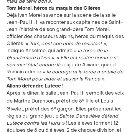
mais de tenir bon
».
Tom Morel, héros du maquis des Glières
Déjà Ivan Morel s’avance sur la scène de la salle
Jean-Paul II. Il va raconter aux capitaines de Saint-
Jean l’histoire de son grand-père Tom Morel,
officier des chasseurs alpins, héros du maquis des
Glières.
«
Tom, c’est son nom de résistant
»,
indique Anselme, qui admire
«
la force de la
Grand-mère d’Ivan
». «
Elle est restée comme si
son mari était encore là
»,
ajoute Alixane, quand
Romain admire
«
le courage et la force mentale de
Tom Morel pour aider et sauver la France
».
Allons défendre Lutèce
!
Après le dîner, la salle Jean-Paul II s’emplit des voix
e
de Marthe Duranson, préfet de 5
fille et Louis
e
Givelet, préfet des 6
garçon. Elles présentent les
règles du grand jeu :
«
Sainte Geneviève défend
Lutèce contre les Huns
»
! Les élèves forment 12
équipes de 5 ou 6 élèves, 2 de chaque division, et