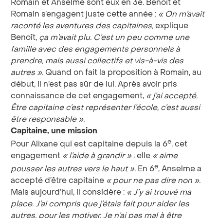
Romain et Anselme sont eux en 3e. Benoit et
Romain s’engagent juste cette année :
«
On m’avait
raconté les aventures des capitaines,
explique
Benoît,
ça m’avait plu. C’est un peu comme une
famille avec des engagements personnels à
prendre, mais aussi collectifs et vis-à-vis des
autres
».
Quand on fait la proposition à Romain, au
début, il n’est pas sûr de lui. Après avoir pris
connaissance de cet engagement,
«
j’ai accepté.
Être capitaine c’est représenter l’école, c’est aussi
être responsable
».
Capitaine, une mission
e
Pour Alixane qui est capitaine depuis la 6
, cet
engagement
«
l’aide à grandir
»
; elle
«
aime
e
pousser les autres vers le haut
».
En 6
, Anselme a
accepté d’être capitaine
«
pour ne pas dire non
».
Mais aujourd’hui, il considère :
«
J’y ai trouvé ma
place. J’ai compris que j’étais fait pour aider les
autres, pour les motiver. Je n’ai pas mal à être