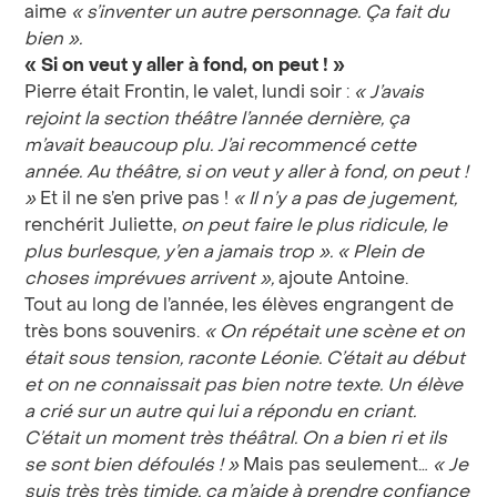
aime
« s’inventer un autre personnage. Ça fait du
bien ».
« Si on veut y aller à fond, on peut ! »
Pierre était Frontin, le valet, lundi soir :
« J’avais
rejoint la section théâtre l’année dernière, ça
m’avait beaucoup plu. J’ai recommencé cette
année. Au théâtre, si on veut y aller à fond, on peut !
»
Et il ne s’en prive pas !
« Il n’y a pas de jugement,
renchérit Juliette,
on peut faire le plus ridicule, le
plus burlesque, y’en a jamais trop ».
« Plein de
choses imprévues arrivent »,
ajoute Antoine.
Tout au long de l’année, les élèves engrangent de
très bons souvenirs.
« On répétait une scène et on
était sous tension, raconte Léonie. C’était au début
et on ne connaissait pas bien notre texte. Un élève
a crié sur un autre qui lui a répondu en criant.
C’était un moment très théâtral. On a bien ri et ils
se sont bien défoulés ! »
Mais pas seulement…
« Je
suis très très timide, ça m’aide à prendre confiance