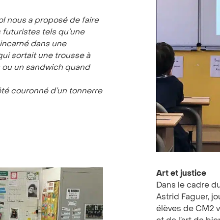
l nous a proposé de faire
 futuristes
tels qu
’
une
e incarné dans une
ui sortait une trousse
à
s ou un sandwich quand
 été couronné d’un tonnerre
Art et justice
Dans le cadre du
Astrid Faguer, jo
élèves de CM2 ve