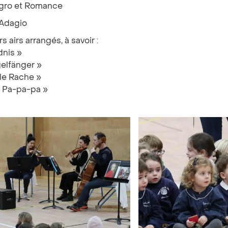
legro et Romance
 Adagio
s airs arrangés, à savoir :
dnis »
elfänger »
ölle Rache »
« Pa-pa-pa »