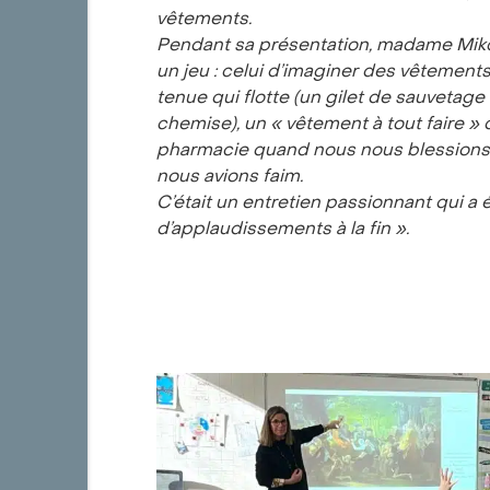
vêtements.
Pendant sa présentation, madame Miko
un jeu
: celui d
’
imaginer des v
ê
tements
tenue qui flotte (un gilet de sauvetag
chemise), un «
v
ê
tement
à
tout faire
»
q
pharmacie quand nous nous blession
nous avions faim.
C’était un entretien passionnant qui a
d’applaudissements à la fin ».