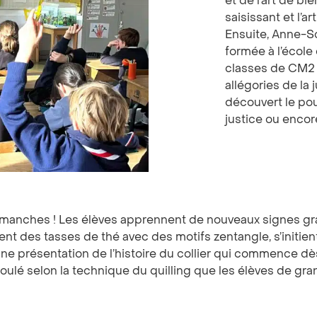
et de l’art de bi
saisissant et l’a
Ensuite, Anne-S
formée à l’école
classes de CM2 d
allégories de la 
découvert le po
justice ou encor
 manches ! Les élèves apprennent de nouveaux signes graph
rent des tasses de thé avec des motifs zentangle, s’initien
c une présentation de l’histoire du collier qui commence dè
roulé selon la technique du quilling que les élèves de gra