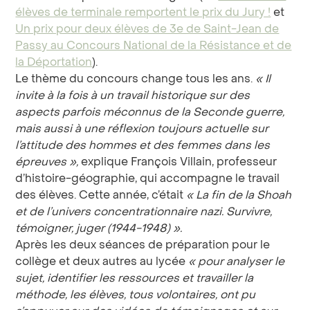
élèves de terminale remportent le prix du Jury !
et
Un prix pour deux élèves de 3e de Saint-Jean de
Passy au Concours National de la Résistance et de
la Déportation
).
Le thème du concours change tous les ans.
«
Il
invite à la fois à un travail historique sur des
aspects parfois méconnus de la Seconde guerre,
mais aussi à une réflexion toujours actuelle sur
l’attitude des hommes et des femmes dans les
épreuves
»,
explique François Villain, professeur
d’histoire-géographie, qui accompagne le travail
des élèves. Cette année, c’était
« La fin de la Shoah
et de l’univers concentrationnaire nazi. Survivre,
témoigner, juger (1944-1948) ».
Après les deux séances de préparation pour le
collège et deux autres au lycée
«
pour analyser le
sujet, identifier les ressources et travailler la
méthode, les élèves, tous volontaires, ont pu