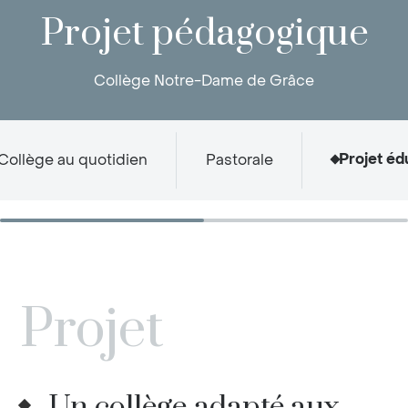
Projet pédagogique
Collège Notre-Dame de Grâce
Projet éd
Collège au quotidien
Pastorale
Projet
Un collège adapté aux