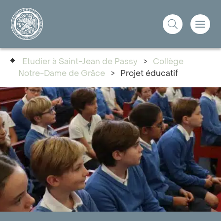
Etudier à Saint-Jean de Passy
>
Collège
Notre-Dame de Grâce
>
Projet éducatif